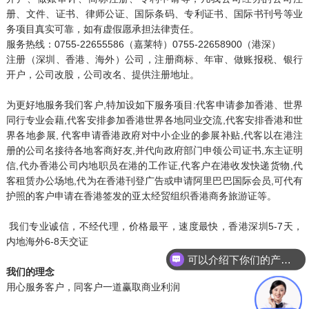
册、文件、证书、律师公证、国际条码、专利证书、国际书刊号等业
务项目真实可靠，如有虚假愿承担法律责任。
服务热线：0755-22655586（嘉莱特）0755-22658900（港深）
注册（深圳、香港、海外）公司，注册商标、年审、做账报税、银行
开户，公司改股，公司改名、提供注册地址。
为更好地服务我们客户,特加设如下服务项目:代客申请参加香港、世界
同行专业会藉,代客安排参加香港世界各地同业交流,代客安排香港和世
界各地参展, 代客申请香港政府对中小企业的参展补贴,代客以在港注
册的公司名接待各地客商好友,并代向政府部门申领公司证书,东主证明
信,代办香港公司内地职员在港的工作证,代客户在港收发快递货物,代
客租赁办公场地,代为在香港刊登广告或申请阿里巴巴国际会员,可代有
护照的客户申请在香港签发的亚太经贸组织香港商务旅游证等。
我们专业诚信，不经代理，价格最平，速度最快，香港深圳5-7天，
内地海外6-8天交证
可以介绍下你们的产品么
我们的理念
用心服务客户，同客户一道赢取商业利润