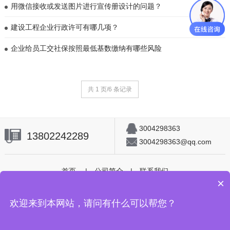
用微信接收或发送图片进行宣传册设计的问题？
建设工程企业行政许可有哪几项？
企业给员工交社保按照最低基数缴纳有哪些风险
共 1 页/6 条记录
3004298363
13802242289
3004298363@qq.com
首页
|
公司简介
|
联系我们
×
Copyright © 2018 All Rights Reserved.
欢迎来到本网站，请问有什么可以帮您？
Copyright © 2002-2019 深圳嘉莱特企业管理咨询有限公司 版权所有
粤
ICP备2021011684号-2